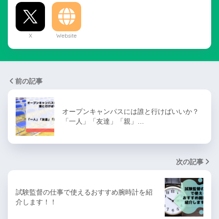
【共通・大学入試】その服装、チャ
【2026共通テスト】「情
ック付いてる？「前開き」が最強な
59点で－10点暴落！新高
3つの理由
最短独学ルート
この記事を書いた人
ペンタマニア
ペンタマニアです。普段は「塾講師」と「高校生・大学