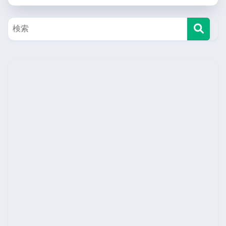
生に進学アドバイス」する仕事をしています。ワークシ
ョップ実施回数は1000回を超えます。教育の記事がメイ
ンで、家電・ガジェット/生活に役立つ記事を書いていま
す。気になる記事をシェアしてくれると嬉しいです！！
X
Website
前の記事
オープンキャンパスには誰と行けばいいか？
「一人」「友達」「親」…