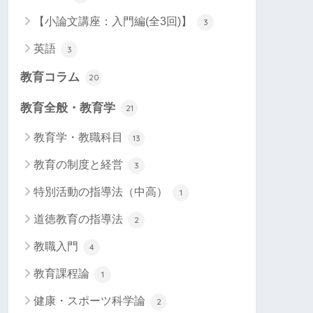
【小論文講座：入門編(全3回)】
3
英語
3
教育コラム
20
教育全般・教育学
21
教育学・教職科目
13
教育の制度と経営
3
特別活動の指導法（中高）
1
道徳教育の指導法
2
教職入門
4
教育課程論
1
健康・スポーツ科学論
2