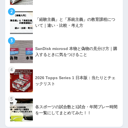
【2026年最新データ】日本の教育は本当に遅
れている？フィンランド・シンガポール比較
とGIGAスクール「低スペック端末」の罠
2026年2月28日
人気記事
1
「論じなさい」「考察しなさい」「説明しな
さい」「まとめなさい」の違いについて！！
2
「経験主義」と「系統主義」の教育課程につ
いて｜違い・比較・考え方
3
SanDisk microsd 本物と偽物の見分け方｜購