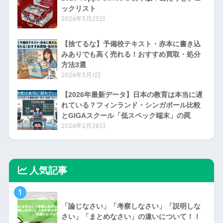
Recent Posts
【徹底比較】2026 Topps Series 2はどれを
買う？村上・大谷など日本人選手の収録につ
いて
2026年5月22日
2026 Bowman Baseball 日本人選手封入リス
ト
2026年5月15日
2026 Topps Series 1 日本版：当たりとチェ
ックリスト
2026年3月23日
【捨てるな】予備校テキスト・赤本に書き込
みありでも高く売れる！おすすめ買取・処分
方法3選
2026年3月1日