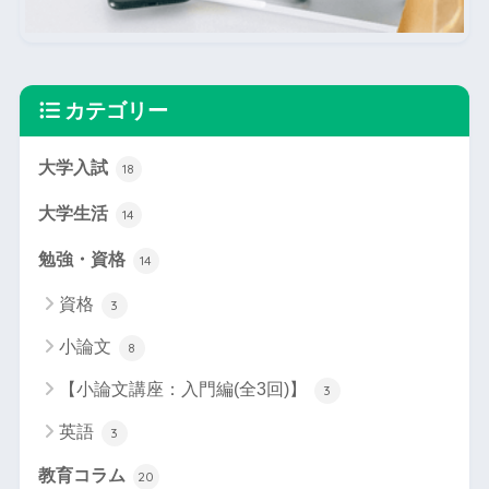
カテゴリー
大学入試
18
大学生活
14
勉強・資格
14
資格
3
小論文
8
【小論文講座：入門編(全3回)】
3
英語
3
教育コラム
20