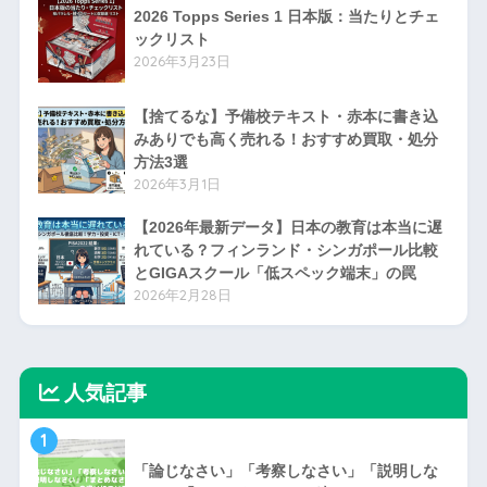
2026 Topps Series 1 日本版：当たりとチェ
ックリスト
2026年3月23日
【捨てるな】予備校テキスト・赤本に書き込
みありでも高く売れる！おすすめ買取・処分
方法3選
2026年3月1日
【2026年最新データ】日本の教育は本当に遅
れている？フィンランド・シンガポール比較
とGIGAスクール「低スペック端末」の罠
2026年2月28日
人気記事
1
「論じなさい」「考察しなさい」「説明しな