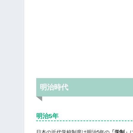
明治時代
明治5年
日本の近代学校制度は明治5年の
「学制」