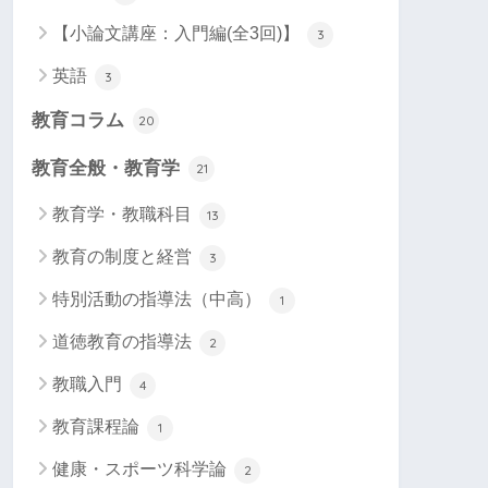
【小論文講座：入門編(全3回)】
3
英語
3
教育コラム
20
教育全般・教育学
21
教育学・教職科目
13
教育の制度と経営
3
特別活動の指導法（中高）
1
道徳教育の指導法
2
教職入門
4
教育課程論
1
健康・スポーツ科学論
2