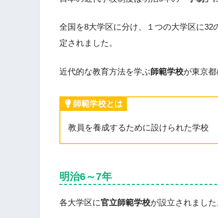
全国を8大学区に分け、１つの大学区に32
定されました。
近代的な教育方法を学ぶ
師範学校
が東京都
師範学校とは
教員を養成するために設けられた学校
明治6～7年
各大学区に
官立師範学校
が設立されました