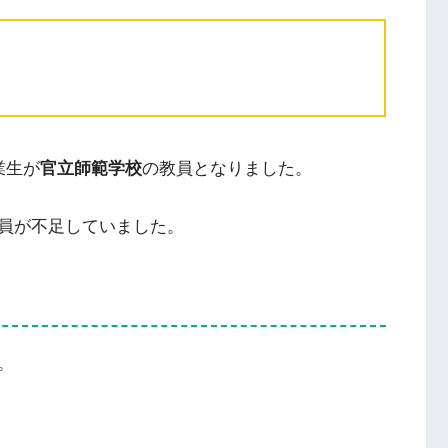
業生が
官立師範学校
の教員となりました。
員が不足していました。
。