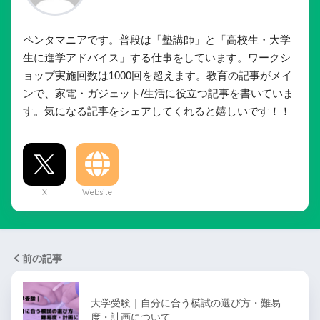
CATEGORY :
教師・塾講師
教育全般・教育学
TAGS :
教育
教師
先生
教員
労働時間
教員採用試験に合格するために今か
【効率UP】塾講師におす
らすぐにやるべき３つのこと
便利なアイテム・グッズ