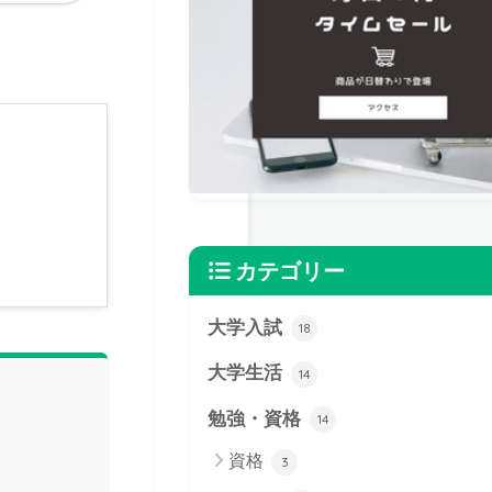
カテゴリー
大学入試
18
大学生活
14
勉強・資格
14
資格
3