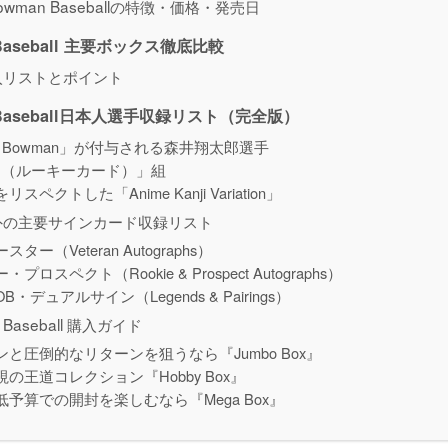
 Bowman Baseballの特徴・価格・発売日
n Baseball 主要ボックス徹底比較
入リストとポイント
n Baseball日本人選手収録リスト（完全版）
t Bowman」が付与される森井翔太郎選手
C（ルーキーカード）」組
ペクトした「Anime Kanji Variation」
外の主要サインカード収録リスト
ー（Veteran Autographs）
ロスペクト（Rookie & Prospect Autographs）
・デュアルサイン（Legends & Pairings）
n Baseball 購入ガイド
と圧倒的なリターンを狙うなら『Jumbo Box』
の王道コレクション『Hobby Box』
予算での開封を楽しむなら『Mega Box』