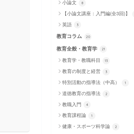
小論文
8
【小論文講座：入門編(全3回)】
英語
3
教育コラム
20
教育全般・教育学
21
教育学・教職科目
13
教育の制度と経営
3
特別活動の指導法（中高）
1
道徳教育の指導法
2
教職入門
4
教育課程論
1
健康・スポーツ科学論
2