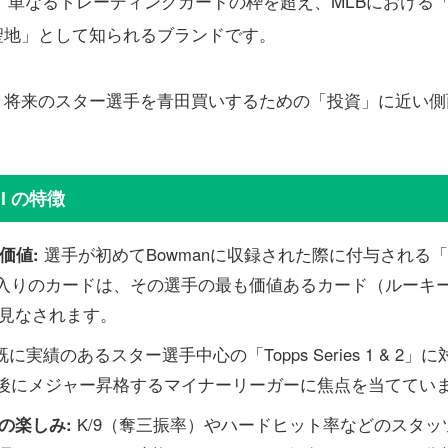
ballは、単なるトレーディングカードの枠を超え、MLBにおけ
聖地」として知られるブランドです。
、将来のスター選手を青田買いするための「投資」に近い側
ll の特徴
の価値:
選手が初めてBowmanに収録された際に付与される「1
ロゴ入りのカードは、その選手の最も価値あるカード（ルーキ
見なされます。
既に実績のあるスター選手中心の「Topps Series 1 & 2」
数年後にメジャー昇格するマイナーリーガーに焦点を当ててい
の楽しみ:
K/9（奪三振率）やハードヒット率などのスタッ