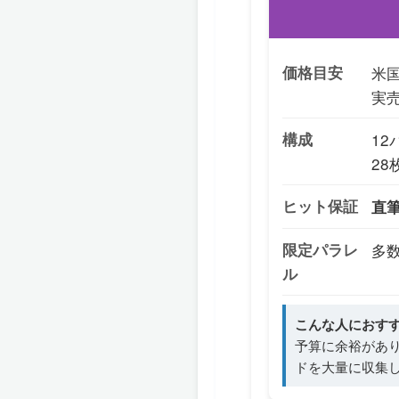
価格目安
米国
実売
構成
12
28
ヒット保証
直
限定パラレ
多
ル
こんな人におす
予算に余裕があ
ドを大量に収集