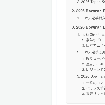
2026 Topps
2026 Bowma
日本人選手封
2026 Bowma
待望の「1s
豪華な「R
日本アニメをリス
日本人選手以
現役スーパースタ
注目ルーキー・プ
レジェンドOB
2026 Bowma
一撃のロマン
バランス重視
限定リフと低