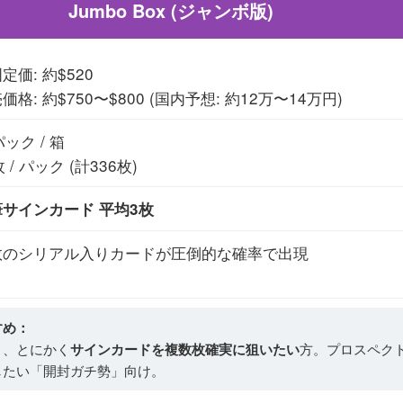
Jumbo Box (ジャンボ版)
定価: 約$520
価格: 約$750〜$800 (国内予想: 約12万〜14万円)
パック / 箱
枚 / パック (計336枚)
筆サインカード 平均3枚
数のシリアル入りカードが圧倒的な確率で出現
すめ：
り、とにかく
サインカードを複数枚確実に狙いたい
方。プロスペク
したい「開封ガチ勢」向け。