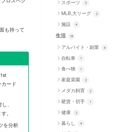
る「プロスペク
スポーツ
3
MLB,大リーグ
2
施設
4
面も持って
生活
18
アルバイト・副業
4
自転車
1
食べ物
1
st
家庭菜園
2
ーカード
メダカ飼育
2
硬貨・切手
1
に対し、
健康
ます。
2
暮らし
4
ツを分析