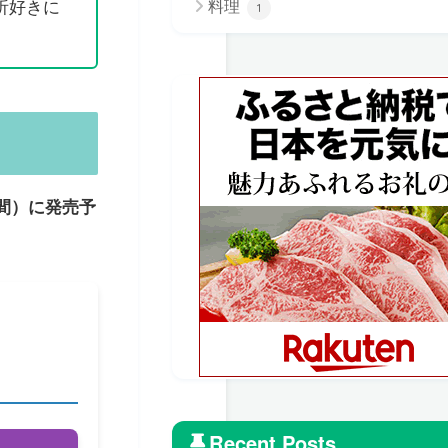
析好きに
料理
1
時間）に発売予
Recent Posts