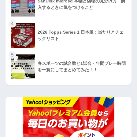
人気記事
1
「論じなさい」「考察しなさい」「説明しな
さい」「まとめなさい」の違いについて！！
2
「経験主義」と「系統主義」の教育課程につ
いて｜違い・比較・考え方
3
SanDisk microsd 本物と偽物の見分け方｜購
入するときに気をつけること
4
2026 Topps Series 1 日本版：当たりとチェ
ックリスト