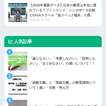
2026 Bowman Baseball 日本人選手封入リス
ト
2026年5月15日
2026 Topps Series 1 日本版：当たりとチェ
ックリスト
2026年3月23日
【捨てるな】予備校テキスト・赤本に書き込
みありでも高く売れる！おすすめ買取・処分
方法3選
2026年3月1日
【2026年最新データ】日本の教育は本当に遅
れている？フィンランド・シンガポール比較
とGIGAスクール「低スペック端末」の罠
2026年2月28日