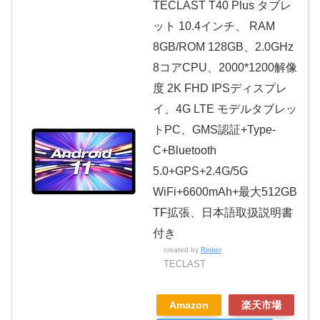
TECLAST T40 Plus タブレ
ット 10.4インチ、 RAM
8GB/ROM 128GB、2.0GHz
8コアCPU、2000*1200解像
度 2K FHD IPSディスプレ
イ、4G LTE モデルタブレッ
トPC、GMS認証+Type-
C+Bluetooth
5.0+GPS+2.4G/5G
WiFi+6600mAh+最大512GB
TF拡張、日本語取扱説明書
付き
created by
Rinker
TECLAST
Amazon
楽天市場