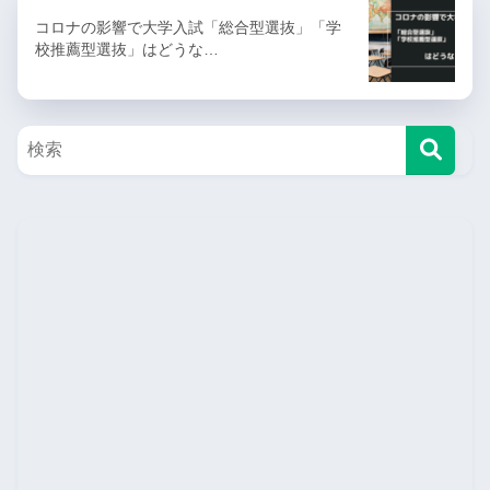
ペンタマニアです。普段は「塾講師」と「高校生・大学
生に進学アドバイス」する仕事をしています。ワークシ
ョップ実施回数は1000回を超えます。教育の記事がメイ
ンで、家電・ガジェット/生活に役立つ記事を書いていま
す。気になる記事をシェアしてくれると嬉しいです！！
X
Website
前の記事
各スポーツの試合数と1試合・年間プレー時間