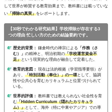
して世界が称賛する教育効果まで、教科書には載っていな
い
「掃除の真実」
をレポートします。
【30秒でわかる研究結果】学校掃除が存在する3
つの理由
忙しい方のための結論要約です。
歴史的背景：
鎌倉時代の禅宗による
「作務（さ
む）」
の精神と、明治初期の
「学校運営資金不
足」
という現実的な理由が融合して定着した。
教育的意図：
現在は法的根拠（学習指導要領）が
あり、
「特別活動（奉仕）」の一環
として、協調
性や公共心を育むカリキュラムと位置づけられて
いる。
世界的評価：
教科書では教えられない社会性を育
む
「Hidden Curriculum（隠れたカリキュラ
ム）」
として、海外（特に中東やアジア）での導