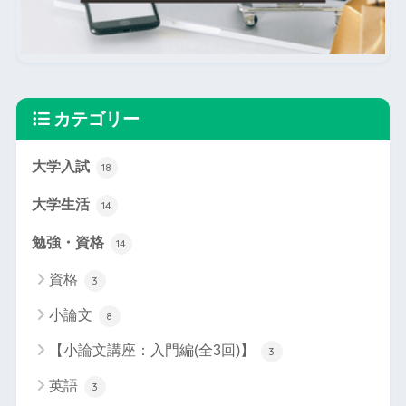
カテゴリー
大学入試
18
大学生活
14
勉強・資格
14
資格
3
小論文
8
【小論文講座：入門編(全3回)】
3
英語
3