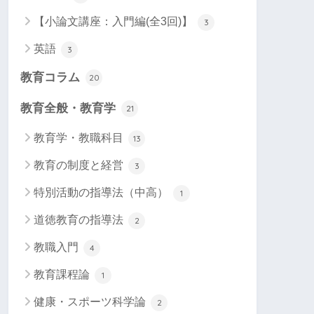
【小論文講座：入門編(全3回)】
3
英語
3
教育コラム
20
教育全般・教育学
21
教育学・教職科目
13
教育の制度と経営
3
特別活動の指導法（中高）
1
道徳教育の指導法
2
教職入門
4
教育課程論
1
健康・スポーツ科学論
2