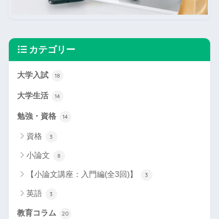
カテゴリー
大学入試
18
大学生活
14
勉強・資格
14
資格
3
小論文
8
【小論文講座：入門編(全3回)】
3
英語
3
教育コラム
20