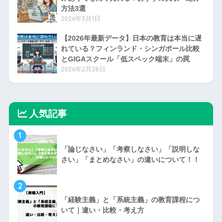
2026年5月22日
2026 Bowman Baseball 日本人選手封入リス
ト
2026年5月15日
2026 Topps Series 1 日本版：当たりとチェ
ックリスト
2026年3月23日
【捨てるな】予備校テキスト・赤本に書き込
みありでも高く売れる！おすすめ買取・処分
方法3選
2026年3月1日
【2026年最新データ】日本の教育は本当に遅
れている？フィンランド・シンガポール比較
とGIGAスクール「低スペック端末」の罠
2026年2月28日