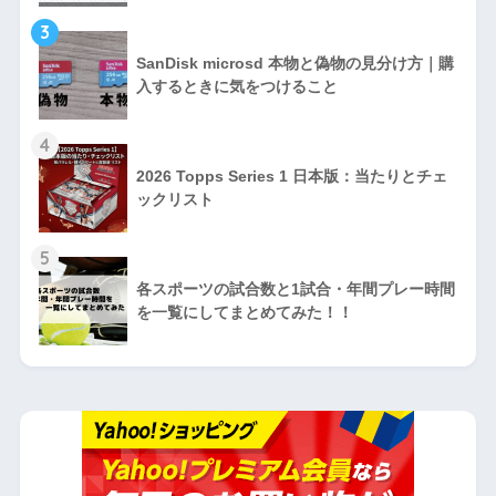
人気記事
1
「論じなさい」「考察しなさい」「説明しな
さい」「まとめなさい」の違いについて！！
2
「経験主義」と「系統主義」の教育課程につ
いて｜違い・比較・考え方
3
SanDisk microsd 本物と偽物の見分け方｜購
入するときに気をつけること
4
2026 Topps Series 1 日本版：当たりとチェ