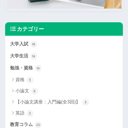
カテゴリー
大学入試
18
大学生活
14
勉強・資格
14
資格
3
小論文
8
【小論文講座：入門編(全3回)】
3
英語
3
教育コラム
20