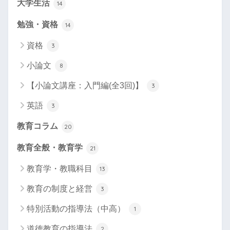
大学生活
14
勉強・資格
14
資格
3
小論文
8
【小論文講座：入門編(全3回)】
3
英語
3
教育コラム
20
教育全般・教育学
21
教育学・教職科目
13
教育の制度と経営
3
特別活動の指導法（中高）
1
道徳教育の指導法
2