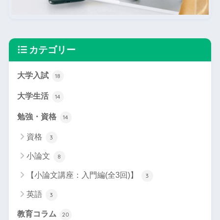
カテゴリー
大学入試
18
大学生活
14
勉強・資格
14
資格
3
小論文
8
【小論文講座：入門編(全3回)】
3
英語
3
教育コラム
20