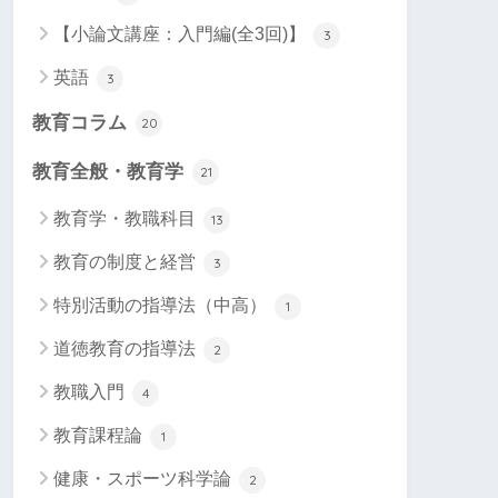
【小論文講座：入門編(全3回)】
3
英語
3
教育コラム
20
教育全般・教育学
21
教育学・教職科目
13
教育の制度と経営
3
特別活動の指導法（中高）
1
道徳教育の指導法
2
教職入門
4
教育課程論
1
健康・スポーツ科学論
2