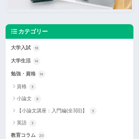
カテゴリー
大学入試
18
大学生活
14
勉強・資格
14
資格
3
小論文
8
【小論文講座：入門編(全3回)】
3
英語
3
教育コラム
20